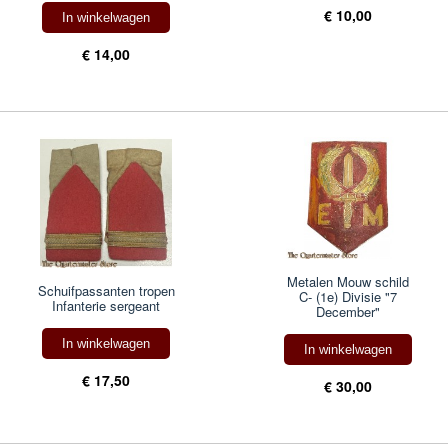
€ 10,00
In winkelwagen
€ 14,00
Metalen Mouw schild
Schuifpassanten tropen
C- (1e) Divisie "7
Infanterie sergeant
December"
In winkelwagen
In winkelwagen
€ 17,50
€ 30,00