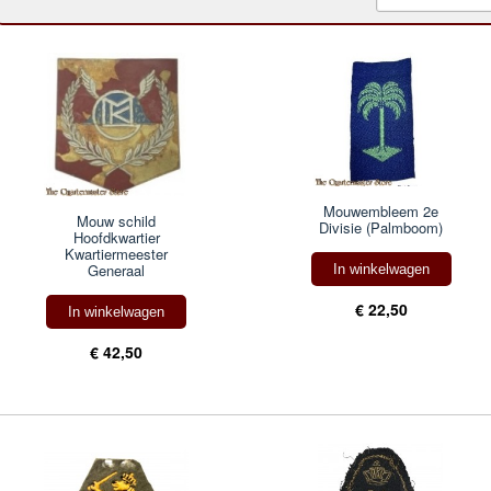
Mouwembleem 2e
Mouw schild
Divisie (Palmboom)
Hoofdkwartier
Kwartiermeester
Generaal
In winkelwagen
€ 22,50
In winkelwagen
€ 42,50