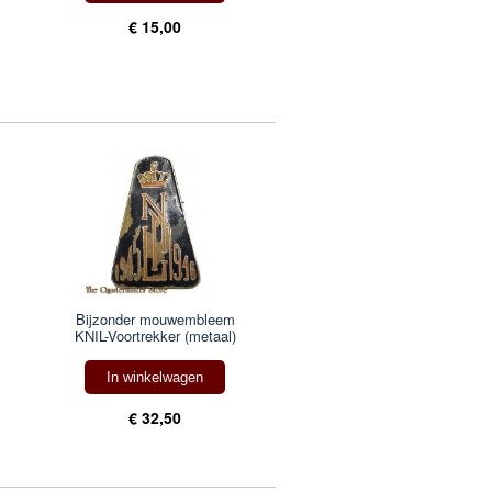
€ 15,00
Bijzonder mouwembleem
KNIL-Voortrekker (metaal)
In winkelwagen
€ 32,50