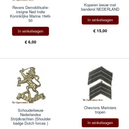
Koperen leeuw met
Revers Demobilisatie-
banderol NEDERLAND
insigne Ned Indie
Koninklijke Marine 1949-
50
In winkelwagen
€ 15,00
In winkelwagen
€ 6,00
Chevrons Mariniers
Schouderleeuw
tropen
Nederlandse
Strijdkrachten (Shoulder
badge Dutch forces )
In winkelwagen