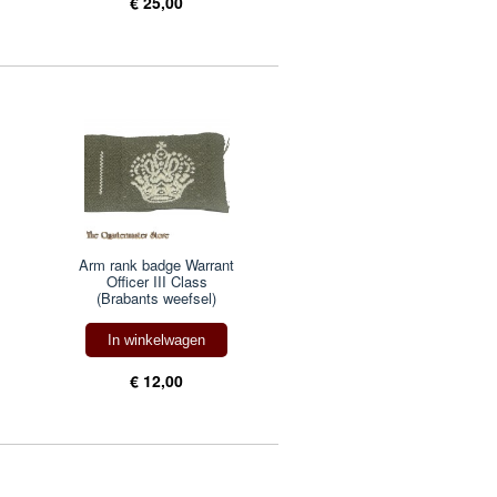
€ 25,00
Arm rank badge Warrant
Officer III Class
(Brabants weefsel)
In winkelwagen
€ 12,00