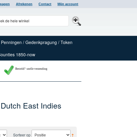
lwagen
Afrekenen
Contact
Mijn account
Penningen / Gedenkpragung / Token
Counties 1850-now
Besteld? snelle verzending
 Dutch East Indies
Sorteer op