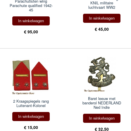
Parachutisten wing
KNIL militaire
Parachute qualified 1942-
luchtvaart WW2
45
In winkelwagen
In winkelwagen
€ 45,00
€ 95,00
Baret leeuw met
2 Kraagspiegels rang
banderol NEDERLAND
Luitenant-Kolonel
Ned Indie
In winkelwagen
In winkelwagen
€ 15,00
€ 32,50