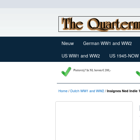
Nieuw
German WW1 and WW2
US WW1 and WW2
US 1945-NOW
P
ortovrij? In NL boven € 200,-
Home
/
Dutch WW1 and WW2
/
Insignes Ned Indie 1