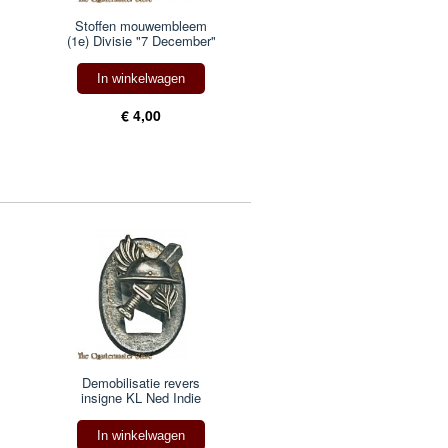
Stoffen mouwembleem
(1e) Divisie "7 December"
In winkelwagen
€ 4,00
Demobilisatie revers
insigne KL Ned Indie
In winkelwagen