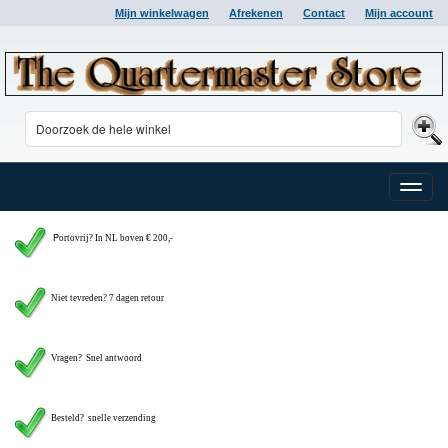
Mijn winkelwagen
Afrekenen
Contact
Mijn account
Toggle
naviga
P
ortovrij? In NL boven € 200,-
Niet tevreden? 7 dagen retour
Vragen?
Snel antwoord
Besteld? snelle verzending