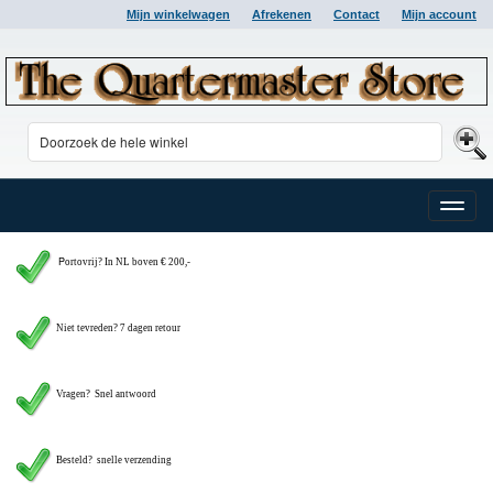
Mijn winkelwagen
Afrekenen
Contact
Mijn account
Toggle
naviga
P
ortovrij? In NL boven € 200,-
Niet tevreden? 7 dagen retour
Vragen?
Snel antwoord
Besteld? snelle verzending