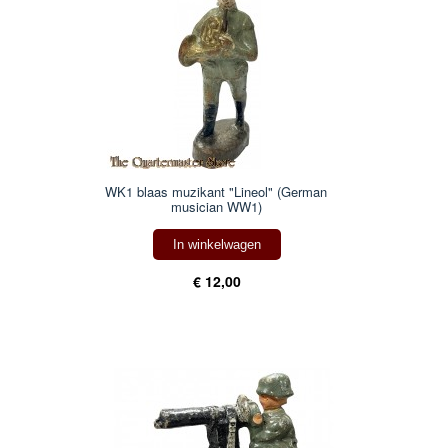
WK1 blaas muzikant "Lineol" (German
musician WW1)
In winkelwagen
€ 12,00