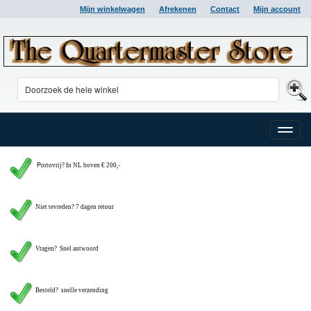
Mijn winkelwagen
Afrekenen
Contact
Mijn account
Toggle
naviga
P
ortovrij? In NL boven € 200,-
Niet tevreden? 7 dagen retour
Vragen?
Snel antwoord
Besteld? snelle verzending