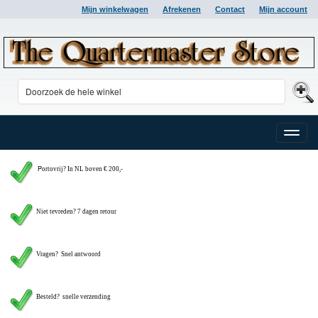
Mijn winkelwagen
Afrekenen
Contact
Mijn account
Toggle
naviga
P
ortovrij? In NL boven € 200,-
Niet tevreden? 7 dagen retour
Vragen?
Snel antwoord
Besteld? snelle verzending