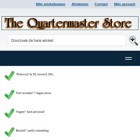
Mijn winkelwagen
Afrekenen
Contact
Mijn account
Toggle
naviga
P
ortovrij? In NL boven € 200,-
Niet tevreden? 7 dagen retour
Vragen?
Snel antwoord
Besteld? snelle verzending