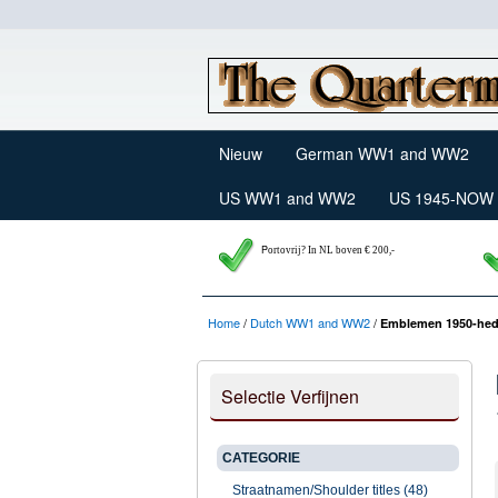
Nieuw
German WW1 and WW2
US WW1 and WW2
US 1945-NOW
P
ortovrij? In NL boven € 200,-
Home
/
Dutch WW1 and WW2
/
Emblemen 1950-hede
Selectie Verfijnen
CATEGORIE
Straatnamen/Shoulder titles (48)