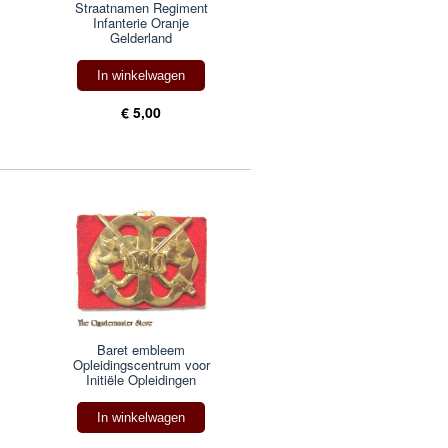
Straatnamen Regiment
Infanterie Oranje
Gelderland
In winkelwagen
€ 5,00
Baret embleem
Opleidingscentrum voor
Initiële Opleidingen
In winkelwagen