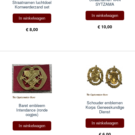
Straatnamen luchtdoel
SYTZAMA
Kornwerderzand set
In winkelwagen
In winkelwagen
€ 10,00
€ 8,00
Schouder emblemen
Baret embleem
Korps Geneeskundige
Intendance (ronde
Dienst
oogjes)
In winkelwagen
In winkelwagen
€ 6,00