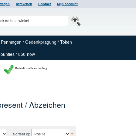
lwagen
Afrekenen
Contact
Mijn account
Penningen / Gedenkpragung / Token
Counties 1850-now
Besteld? snelle verzending
resent / Abzeichen
Sorteer op