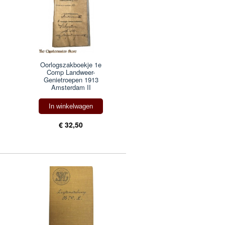
Oorlogszakboekje 1e
Comp Landweer-
Genietroepen 1913
Amsterdam II
In winkelwagen
€ 32,50