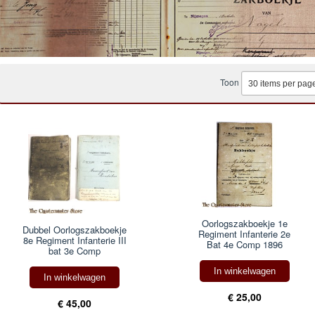
Toon
Oorlogszakboekje 1e
Dubbel Oorlogszakboekje
Regiment Infanterie 2e
8e Regiment Infanterie III
Bat 4e Comp 1896
bat 3e Comp
In winkelwagen
In winkelwagen
€ 25,00
€ 45,00