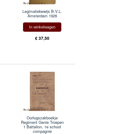
Legimatiebewijs B.V.L.
Amsterdam 1926
In winkelwagen
€ 37,50
Oorlogszakboekje
Regiment Genie Troepen
1 Battalion, 1e school
compagnie