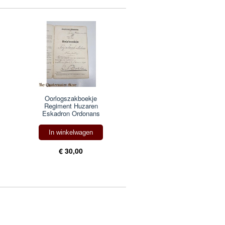
Oorlogszakboekje
Regiment Huzaren
Eskadron Ordonans
In winkelwagen
€ 30,00