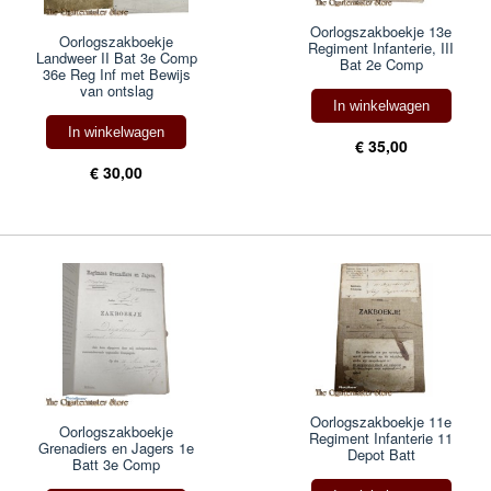
Oorlogszakboekje 13e
Oorlogszakboekje
Regiment Infanterie, III
Landweer II Bat 3e Comp
Bat 2e Comp
36e Reg Inf met Bewijs
van ontslag
In winkelwagen
In winkelwagen
€ 35,00
€ 30,00
Oorlogszakboekje 11e
Oorlogszakboekje
Regiment Infanterie 11
Grenadiers en Jagers 1e
Depot Batt
Batt 3e Comp