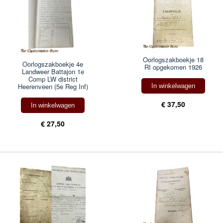
Oorlogszakboekje 18
Oorlogszakboekje 4e
RI opgekomen 1926
Landweer Battajon 1e
Comp LW district
Heerenveen (5e Reg Inf)
In winkelwagen
€ 37,50
In winkelwagen
€ 27,50