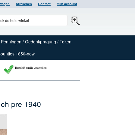
lwagen
Afrekenen
Contact
Mijn account
Penningen / Gedenkpragung / Token
Counties 1850-now
Besteld? snelle verzending
uch pre 1940