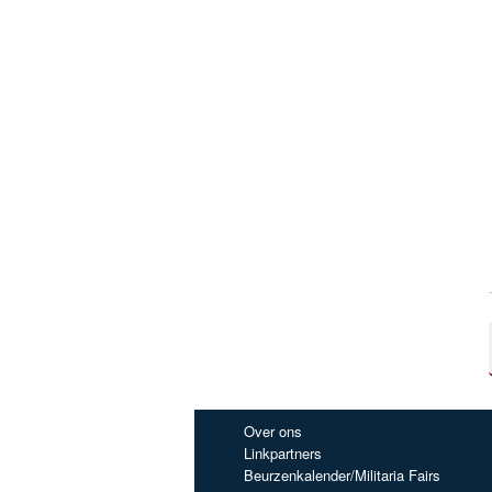
Over ons
Linkpartners
Beurzenkalender/Militaria Fairs