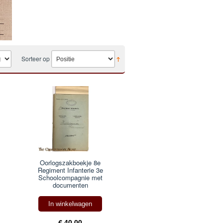
Sorteer op
Oorlogszakboekje 8e
Regiment Infanterie 3e
Schoolcompagnie met
documenten
In winkelwagen
€ 40,00