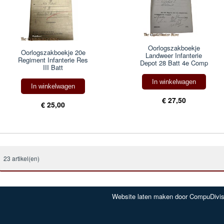
Oorlogszakboekje
Oorlogszakboekje 20e
Landweer Infanterie
Regiment Infanterie Res
Depot 28 Batt 4e Comp
III Batt
In winkelwagen
In winkelwagen
€ 27,50
€ 25,00
23 artikel(en)
Website laten maken door CompuDivis