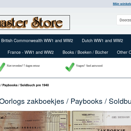
Mijn winke
British Commonwealth WW1 and WW2
Dutch WW1 and WW2
France - WW1 and WW2
Books / Boeken / Bücher
Other 
Niet tevreden? 7 dagen retour
Vragen?
Snel antwoord
/ Paybooks / Soldbuch pre 1940
Oorlogs zakboekjes / Paybooks / Soldb