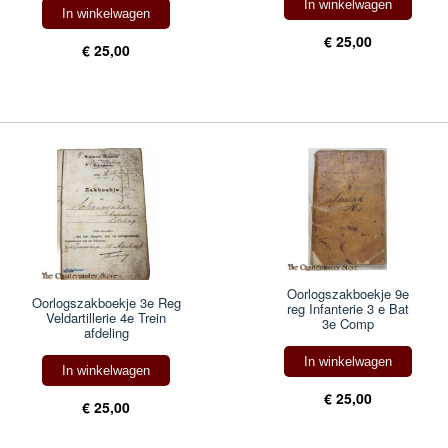
In winkelwagen
In winkelwagen
€ 25,00
€ 25,00
Oorlogszakboekje 9e
Oorlogszakboekje 3e Reg
reg Infanterie 3 e Bat
Veldartillerie 4e Trein
3e Comp
afdeling
In winkelwagen
In winkelwagen
€ 25,00
€ 25,00