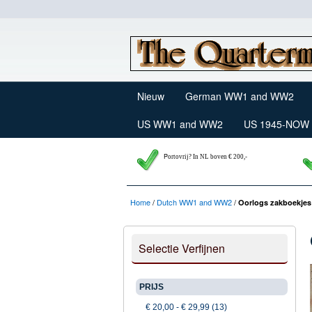
Nieuw
German WW1 and WW2
US WW1 and WW2
US 1945-NOW
P
ortovrij? In NL boven € 200,-
Home
/
Dutch WW1 and WW2
/
Oorlogs zakboekjes 
Selectie Verfijnen
PRIJS
€ 20,00
-
€ 29,99
(13)