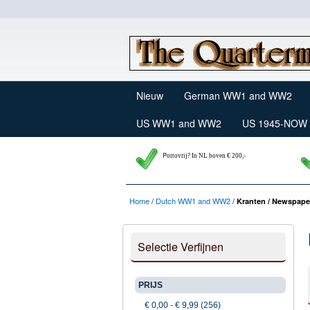
Nieuw
German WW1 and WW2
US WW1 and WW2
US 1945-NOW
P
ortovrij? In NL boven € 200,-
Home
/
Dutch WW1 and WW2
/
Kranten / Newspaper
Selectie Verfijnen
PRIJS
€ 0,00
-
€ 9,99
(256)