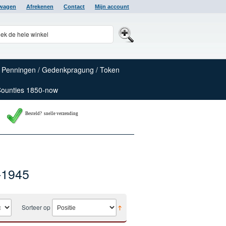
lwagen
Afrekenen
Contact
Mijn account
Penningen / Gedenkpragung / Token
Counties 1850-now
Besteld? snelle verzending
-1945
Sorteer op