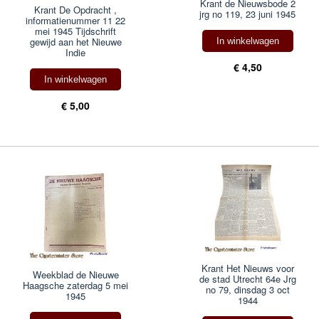
Krant de Nieuwsbode 2
Krant De Opdracht ,
jrg no 119, 23 juni 1945
informatienummer 11 22
mei 1945 Tijdschrift
gewijd aan het Nieuwe
In winkelwagen
Indie
€ 4,50
In winkelwagen
€ 5,00
Krant Het Nieuws voor
Weekblad de Nieuwe
de stad Utrecht 64e Jrg
Haagsche zaterdag 5 mei
no 79, dinsdag 3 oct
1945
1944