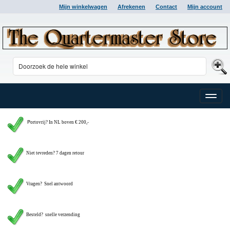
Mijn winkelwagen
Afrekenen
Contact
Mijn account
Toggle
naviga
P
ortovrij? In NL boven € 200,-
Niet tevreden? 7 dagen retour
Vragen?
Snel antwoord
Besteld? snelle verzending