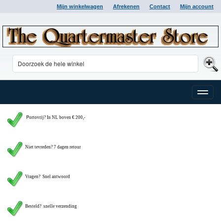
Mijn winkelwagen
Afrekenen
Contact
Mijn account
Toggle
naviga
P
ortovrij? In NL boven € 200,-
Niet tevreden? 7 dagen retour
Vragen?
Snel antwoord
Besteld? snelle verzending