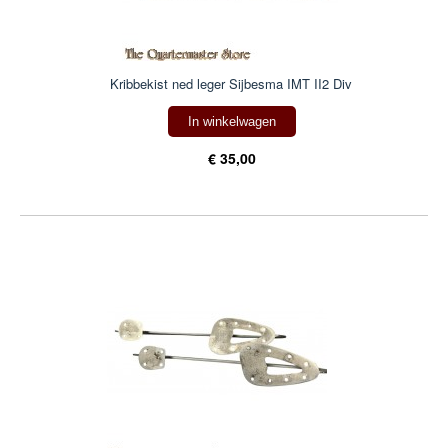
Kribbekist ned leger Sijbesma IMT II2 Div
In winkelwagen
€ 35,00