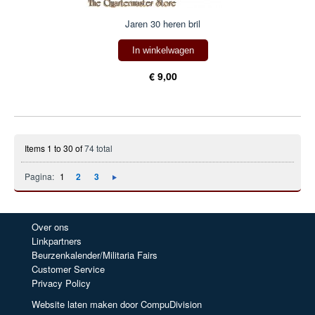
Jaren 30 heren bril
In winkelwagen
€ 9,00
Items 1 to 30 of
74 total
Pagina:
1
2
3
Over ons
Linkpartners
Beurzenkalender/Militaria Fairs
Customer Service
Privacy Policy
Website laten maken door CompuDivision