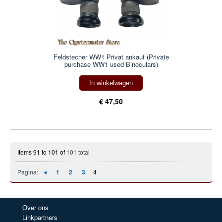
Feldstecher WW1 Privat ankauf (Private
purchase WW1 used Binoculars)
In winkelwagen
€ 47,50
Items 91 to 101 of
101 total
Pagina:
1
2
3
4
Over ons
Linkpartners