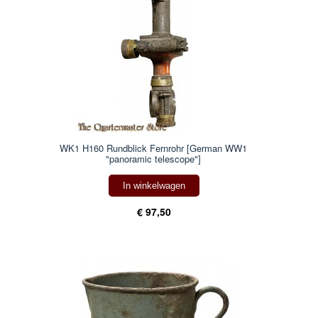
WK1 H160 Rundblick Fernrohr [German WW1
"panoramic telescope"]
In winkelwagen
€ 97,50