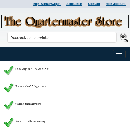
Mijn winkelwagen
Afrekenen
Contact
Mijn account
Toggle
naviga
P
ortovrij? In NL boven € 200,-
Niet tevreden? 7 dagen retour
Vragen?
Snel antwoord
Besteld? snelle verzending