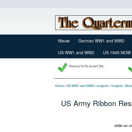
Nieuw
German WW1 and WW2
US WW1 and WW2
US 1945-NOW
P
ortovrij? In NL boven € 200,-
Home
/
US WW1 and WW2
/
Insignes / Insignia / Abz
US Army Ribbon Res
slide on m