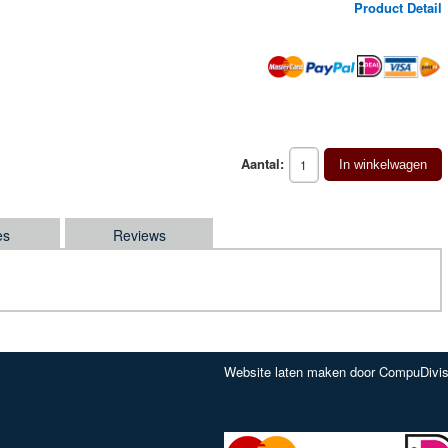
Product Detail
Aantal:
In winkelwagen
es
Reviews
Website laten maken door CompuDivis