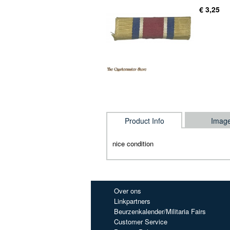
€ 3,25
Product Info
Imag
nice condition
Over ons
Linkpartners
Beurzenkalender/Militaria Fairs
Customer Service