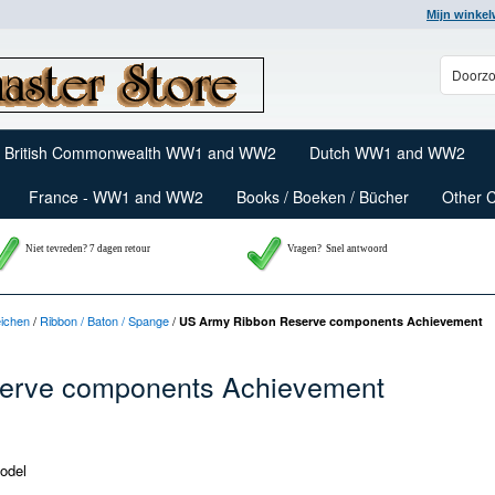
Mijn winke
British Commonwealth WW1 and WW2
Dutch WW1 and WW2
France - WW1 and WW2
Books / Boeken / Bücher
Other 
Niet tevreden? 7 dagen retour
Vragen?
Snel antwoord
eichen
/
Ribbon / Baton / Spange
/
US Army Ribbon Reserve components Achievement
erve components Achievement
odel