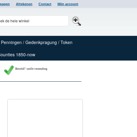
lwagen
Afrekenen
Contact
Mijn account
Penningen / Gedenkpragung / Token
Counties 1850-now
Besteld? snelle verzending