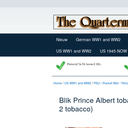
Nieuw
German WW1 and WW2
US WW1 and WW2
US 1945-NOW
P
ortovrij? In NL boven € 200,-
Home
/
US WW1 and WW2
/
PSU / Pocket litter / Pe
Blik Prince Albert t
2 tobacco)