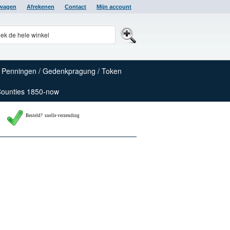
lwagen
Afrekenen
Contact
Mijn account
Penningen / Gedenkpragung / Token
Counties 1850-now
Besteld? snelle verzending