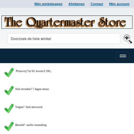
Mijn winkelwagen
Afrekenen
Contact
Mijn account
Toggle
naviga
P
ortovrij? In NL boven € 200,-
Niet tevreden? 7 dagen retour
Vragen?
Snel antwoord
Besteld? snelle verzending