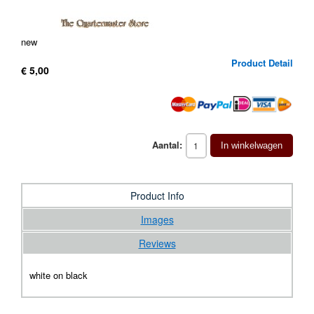
new
Product Detail
€ 5,00
Aantal:
In winkelwagen
Product Info
Images
Reviews
white on black