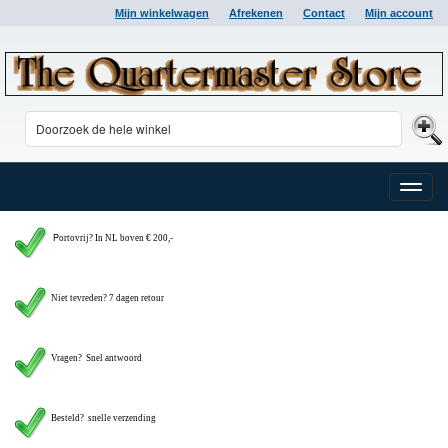
Mijn winkelwagen
Afrekenen
Contact
Mijn account
Toggle
naviga
P
ortovrij? In NL boven € 200,-
Niet tevreden? 7 dagen retour
Vragen?
Snel antwoord
Besteld? snelle verzending