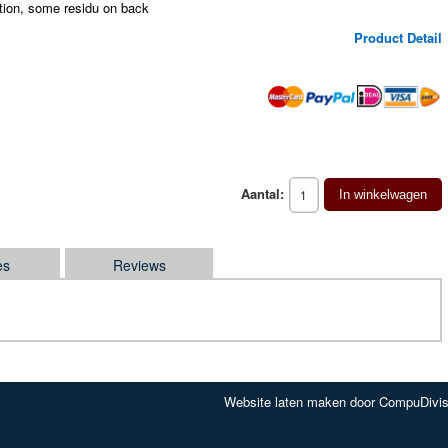
tion, some residu on back
Product Detail
Aantal:
In winkelwagen
es
Reviews
Website laten maken door CompuDivis