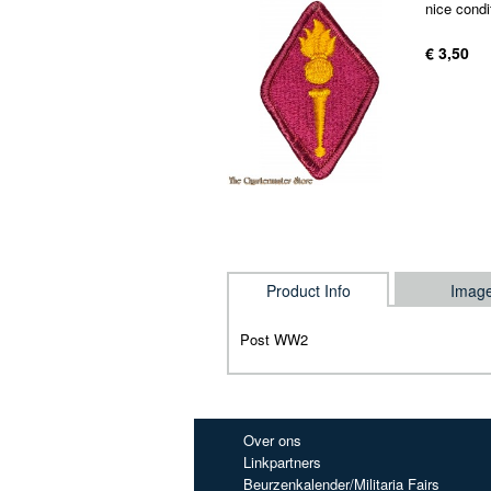
nice condi
€ 3,50
Product Info
Imag
Post WW2
Over ons
Linkpartners
Beurzenkalender/Militaria Fairs