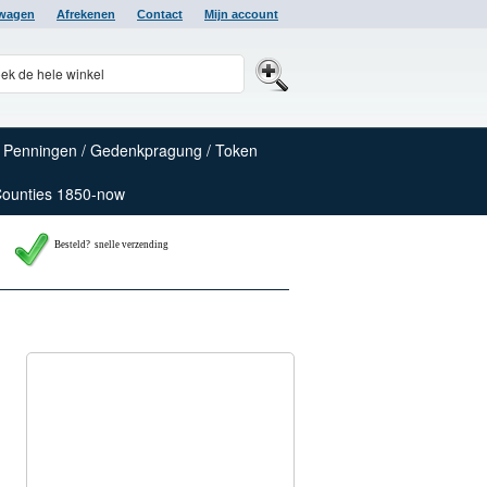
lwagen
Afrekenen
Contact
Mijn account
Penningen / Gedenkpragung / Token
Counties 1850-now
Besteld? snelle verzending