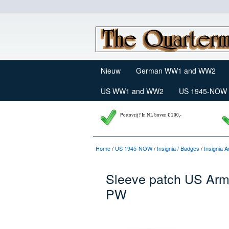
Nieuw
German WW1 and WW2
US WW1 and WW2
US 1945-NOW
P
ortovrij? In NL boven € 200,-
Home
/
US 1945-NOW
/
Insignia / Badges
/
Insignia 
Sleeve patch US Arm
PW