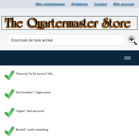
Mijn winkelwagen
Afrekenen
Contact
Mijn account
Toggle
naviga
P
ortovrij? In NL boven € 200,-
Niet tevreden? 7 dagen retour
Vragen?
Snel antwoord
Besteld? snelle verzending