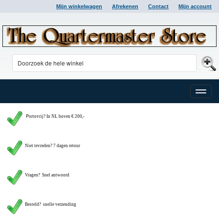
Mijn winkelwagen
Afrekenen
Contact
Mijn account
Toggle
naviga
P
ortovrij? In NL boven € 200,-
Niet tevreden? 7 dagen retour
Vragen?
Snel antwoord
Besteld? snelle verzending