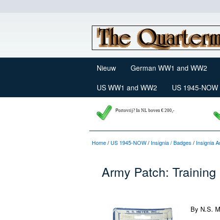
Nieuw
German WW1 and WW2
US WW1 and WW2
US 1945-NOW
P
ortovrij? In NL boven € 200,-
Home
/
US 1945-NOW
/
Insignia / Badges
/
Insignia 
Army Patch: Traini
By N.S. M