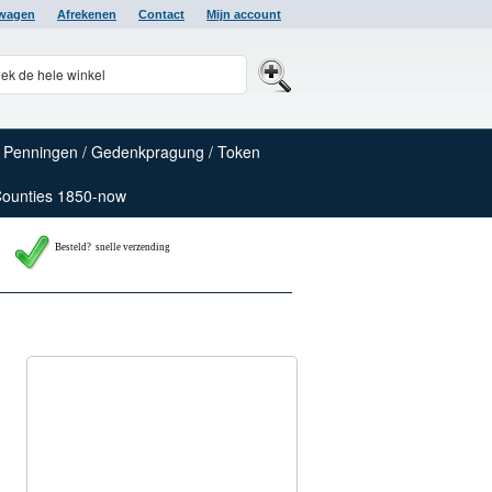
lwagen
Afrekenen
Contact
Mijn account
Penningen / Gedenkpragung / Token
Counties 1850-now
Besteld? snelle verzending