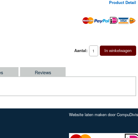
Product Detail
Aantal:
In winkelwagen
es
Reviews
Website laten maken door CompuDivis