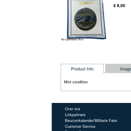
€ 8,00
Product Info
Imag
Mint condition
Over ons
Linkpartners
Beurzenkalender/Militaria Fairs
Customer Service