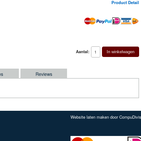
Product Detail
Aantal:
In winkelwagen
es
Reviews
Website laten maken door CompuDivis