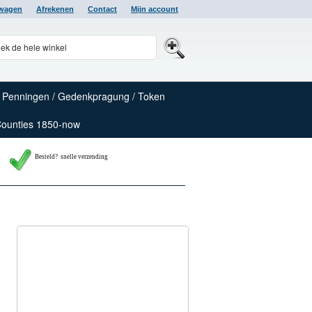
lwagen
Afrekenen
Contact
Mijn account
Penningen / Gedenkpragung / Token
Counties 1850-now
Besteld? snelle verzending