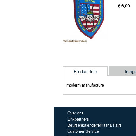
€ 6,00
Product Info
Imag
moderrn manufacture
Over ons
Linkpartners
Beurzenkalender/Militaria Fairs
Customer Service