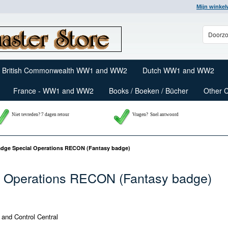
Mijn winke
British Commonwealth WW1 and WW2
Dutch WW1 and WW2
France - WW1 and WW2
Books / Boeken / Bücher
Other 
Niet tevreden? 7 dagen retour
Vragen?
Snel antwoord
adge Special Operations RECON (Fantasy badge)
l Operations RECON (Fantasy badge)
nd Control Central