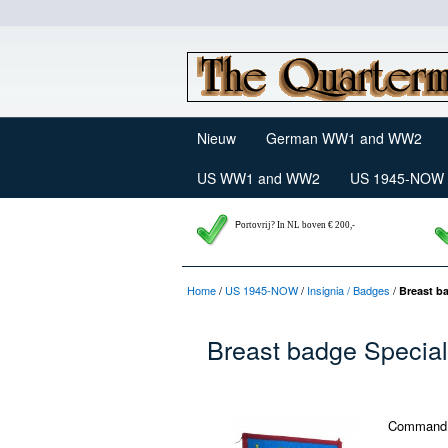
Nieuw
German WW1 and WW2
US WW1 and WW2
US 1945-NOW
P
ortovrij? In NL boven € 200,-
Home
/
US 1945-NOW
/
Insignia / Badges
/
Breast b
Breast badge Specia
Command a