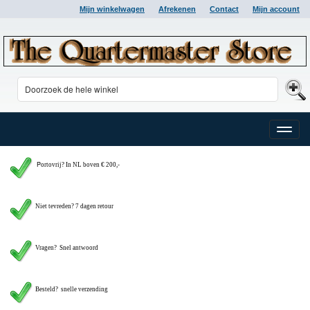
Mijn winkelwagen
Afrekenen
Contact
Mijn account
Toggle
naviga
P
ortovrij? In NL boven € 200,-
Niet tevreden? 7 dagen retour
Vragen?
Snel antwoord
Besteld? snelle verzending