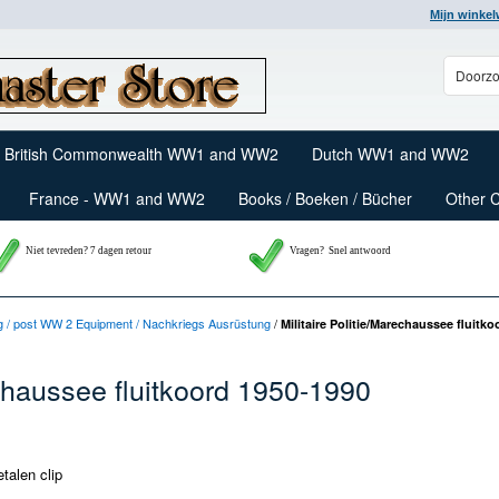
Mijn winke
British Commonwealth WW1 and WW2
Dutch WW1 and WW2
France - WW1 and WW2
Books / Boeken / Bücher
Other 
Niet tevreden? 7 dagen retour
Vragen?
Snel antwoord
g / post WW 2 Equipment / Nachkriegs Ausrüstung
/
Militaire Politie/Marechaussee fluitk
echaussee fluitkoord 1950-1990
talen clip