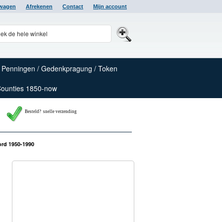
lwagen
Afrekenen
Contact
Mijn account
Penningen / Gedenkpragung / Token
Counties 1850-now
Besteld? snelle verzending
oord 1950-1990