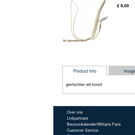
€ 8,00
Product Info
Imag
gevlochten wit koord
Over ons
Linkpartners
Beurzenkalender/Militaria Fairs
Customer Service