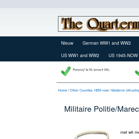
Nieuw
German WW1 and WW2
US WW1 and WW2
US 1945-NOW
P
ortovrij? In NL boven € 200,-
Home
/
Other Counties 1850-now
/
Moderne Uitrustin
Militaire Politie/Mar
met wit me