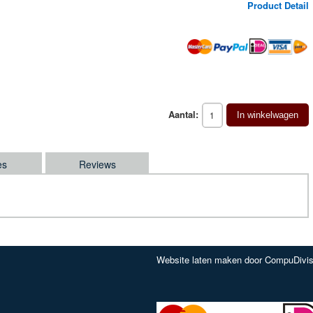
Product Detail
Aantal:
In winkelwagen
es
Reviews
Website laten maken door CompuDivis