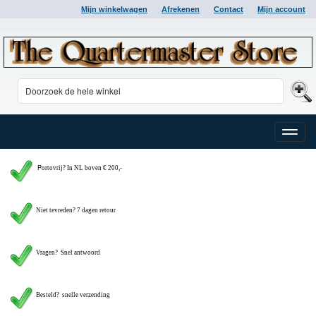
Mijn winkelwagen
Afrekenen
Contact
Mijn account
Toggle
naviga
P
ortovrij? In NL boven € 200,-
Niet tevreden? 7 dagen retour
Vragen?
Snel antwoord
Besteld? snelle verzending