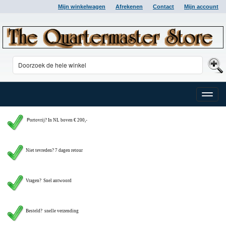
Mijn winkelwagen
Afrekenen
Contact
Mijn account
Toggle
naviga
P
ortovrij? In NL boven € 200,-
Niet tevreden? 7 dagen retour
Vragen?
Snel antwoord
Besteld? snelle verzending