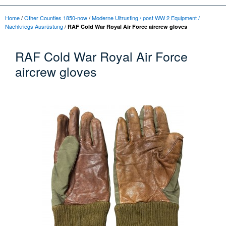
Home
/
Other Counties 1850-now
/
Moderne Uitrusting / post WW 2 Equipment /
Nachkriegs Ausrüstung
/
RAF Cold War Royal Air Force aircrew gloves
RAF Cold War Royal Air Force
aircrew gloves