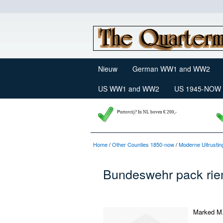
Nieuw
German WW1 and WW2
US WW1 and WW2
US 1945-NOW
P
ortovrij? In NL boven € 200,-
Home
/
Other Counties 1850-now
/
Moderne Uitrustin
Bundeswehr pack riem
Marked M.