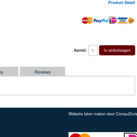
Product Detail
Aantal:
In winkelwagen
es
Reviews
Website laten maken door CompuDivis