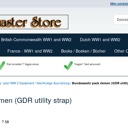
Mijn winke
British Commonwealth WW1 and WW2
Dutch WW1 and WW2
France - WW1 and WW2
Books / Boeken / Bücher
Other 
Niet tevreden? 7 dagen retour
Vragen?
Snel antwoord
g / post WW 2 Equipment / Nachkriegs Ausrüstung
/
Bundeswehr pack riemen (GDR utility
en (GDR utility strap)
 ? 58