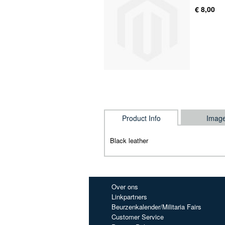
€ 8,00
Product Info
Imag
Black leather
Over ons
Linkpartners
Beurzenkalender/Militaria Fairs
Customer Service