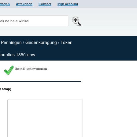
lwagen
Afrekenen
Contact
Mijn account
Penningen / Gedenkpragung / Token
Counties 1850-now
Besteld? snelle verzending
 strap)