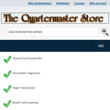
Mijn winkelwagen
Afrekenen
Contact
Mijn account
Toggle
naviga
P
ortovrij? In NL boven € 200,-
Niet tevreden? 7 dagen retour
Vragen?
Snel antwoord
Besteld? snelle verzending