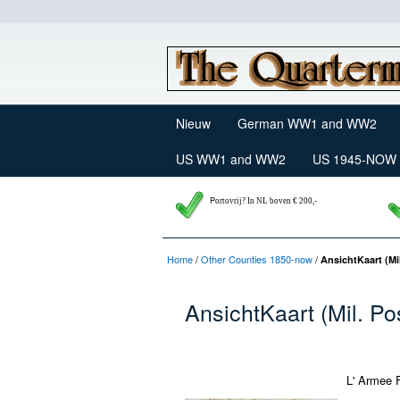
Nieuw
German WW1 and WW2
US WW1 and WW2
US 1945-NOW
P
ortovrij? In NL boven € 200,-
Home
/
Other Counties 1850-now
/
AnsichtKaart (Mil
AnsichtKaart (Mil. Po
L' Armee F