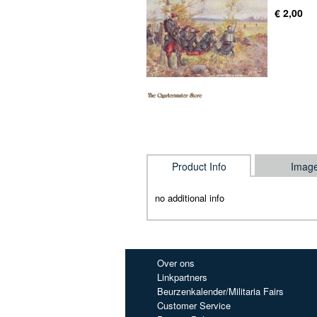
€ 2,00
Product Info
Imag
no additional info
Over ons
Linkpartners
Beurzenkalender/Militaria Fairs
Customer Service