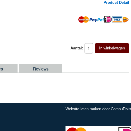
Product Detail
Aantal:
In winkelwagen
es
Reviews
Website laten maken door CompuDivis