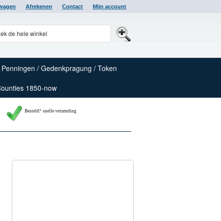
lwagen
Afrekenen
Contact
Mijn account
Penningen / Gedenkpragung / Token
Counties 1850-now
Besteld? snelle verzending