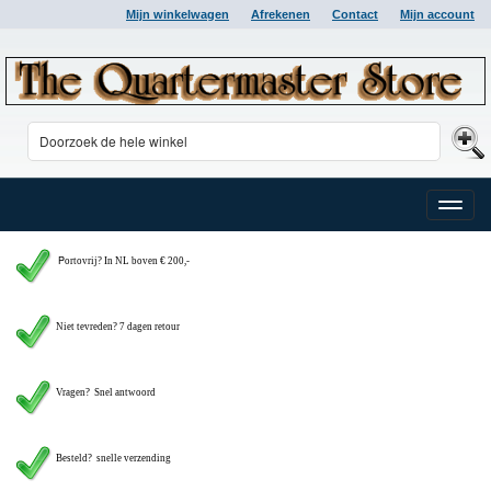
Mijn winkelwagen
Afrekenen
Contact
Mijn account
Toggle
naviga
P
ortovrij? In NL boven € 200,-
Niet tevreden? 7 dagen retour
Vragen?
Snel antwoord
Besteld? snelle verzending