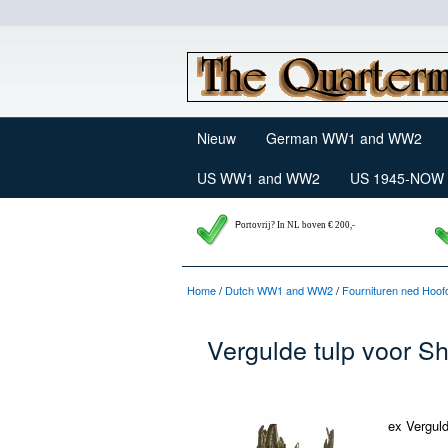
Nieuw
German WW1 and WW2
US WW1 and WW2
US 1945-NOW
P
ortovrij? In NL boven € 200,-
Home
/
Dutch WW1 and WW2
/
Fournituren ned Hoofd
Vergulde tulp voor S
ex Verguld