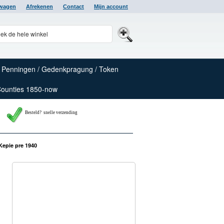
lwagen
Afrekenen
Contact
Mijn account
Penningen / Gedenkpragung / Token
Counties 1850-now
Besteld? snelle verzending
Kepie pre 1940