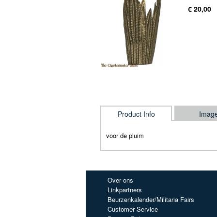
€ 20,00
Product Info
Imag
voor de pluim
Over ons
Linkpartners
Beurzenkalender/Militaria Fairs
Customer Service