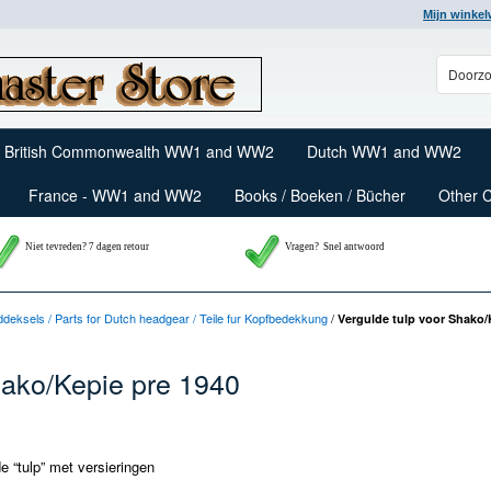
Mijn winke
British Commonwealth WW1 and WW2
Dutch WW1 and WW2
France - WW1 and WW2
Books / Boeken / Bücher
Other 
Niet tevreden? 7 dagen retour
Vragen?
Snel antwoord
deksels / Parts for Dutch headgear / Teile fur Kopfbedekkung
/
Vergulde tulp voor Shako/
hako/Kepie pre 1940
e “tulp” met versieringen