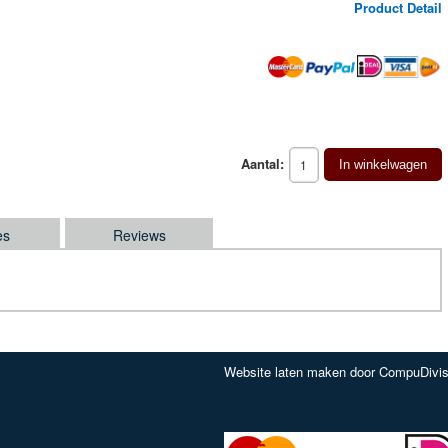
Product Detail
Aantal:
In winkelwagen
es
Reviews
Website laten maken door CompuDivis