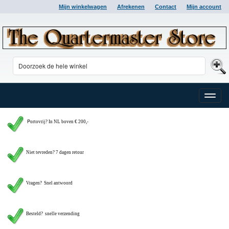
Mijn winkelwagen
Afrekenen
Contact
Mijn account
Toggle
naviga
P
ortovrij? In NL boven € 200,-
Niet tevreden? 7 dagen retour
Vragen?
Snel antwoord
Besteld? snelle verzending