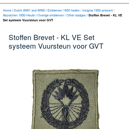
Home
/
Dutch WW1 and WW2
/
Emblemen 1950-heden / Insignia 1950-present /
Abzeichen 1950-Heute
/
Overige emblemen / Other badges
/
Stoffen Brevet - KL VE
Set systeem Vuursteun voor GVT
Stoffen Brevet - KL VE Set
systeem Vuursteun voor GVT