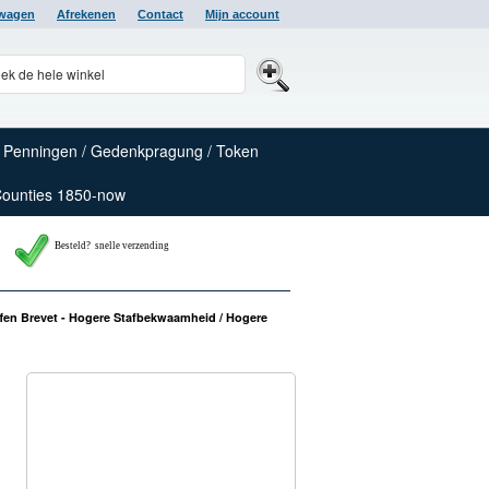
lwagen
Afrekenen
Contact
Mijn account
Penningen / Gedenkpragung / Token
Counties 1850-now
Besteld? snelle verzending
ffen Brevet - Hogere Stafbekwaamheid / Hogere