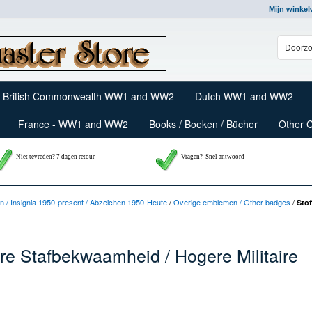
Mijn winke
British Commonwealth WW1 and WW2
Dutch WW1 and WW2
France - WW1 and WW2
Books / Boeken / Bücher
Other 
Niet tevreden? 7 dagen retour
Vragen?
Snel antwoord
/ Insignia 1950-present / Abzeichen 1950-Heute
/
Overige emblemen / Other badges
/
Sto
ere Stafbekwaamheid / Hogere Militaire