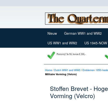
Nieuw
German WW1 and WW2
US WW1 and WW2
US 1945-NOW
P
ortovrij? In NL boven € 200,-
Home
/
Dutch WW1 and WW2
/
Emblemen 1950-heden 
Militaire Vorming (Velcro)
Stoffen Brevet - Hog
Vorming (Velcro)