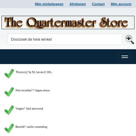
Mijn winkelwagen
Afrekenen
Contact
Mijn account
Toggle
naviga
P
ortovrij? In NL boven € 200,-
Niet tevreden? 7 dagen retour
Vragen?
Snel antwoord
Besteld? snelle verzending