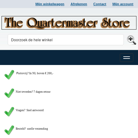
Mijn winkelwagen
Afrekenen
Contact
Mijn account
Toggle
naviga
P
ortovrij? In NL boven € 200,-
Niet tevreden? 7 dagen retour
Vragen?
Snel antwoord
Besteld? snelle verzending