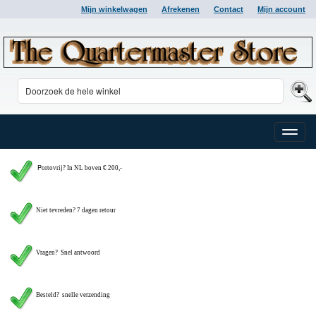
Mijn winkelwagen
Afrekenen
Contact
Mijn account
Toggle
naviga
P
ortovrij? In NL boven € 200,-
Niet tevreden? 7 dagen retour
Vragen?
Snel antwoord
Besteld? snelle verzending