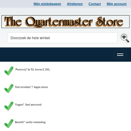
Mijn winkelwagen
Afrekenen
Contact
Mijn account
Toggle
naviga
P
ortovrij? In NL boven € 200,-
Niet tevreden? 7 dagen retour
Vragen?
Snel antwoord
Besteld? snelle verzending