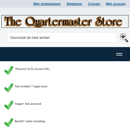
Mijn winkelwagen
Afrekenen
Contact
Mijn account
Toggle
naviga
P
ortovrij? In NL boven € 200,-
Niet tevreden? 7 dagen retour
Vragen?
Snel antwoord
Besteld? snelle verzending