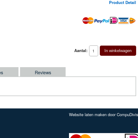
Product Detail
Aantal:
In winkelwagen
es
Reviews
Website laten maken door CompuDivis