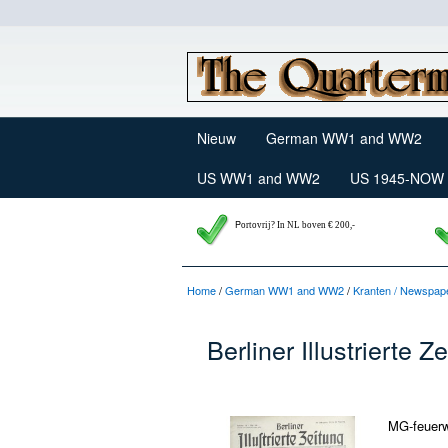
Nieuw
German WW1 and WW2
US WW1 and WW2
US 1945-NOW
P
ortovrij? In NL boven € 200,-
Home
/
German WW1 and WW2
/
Kranten / Newspape
Berliner Illustrierte 
MG-feuerw