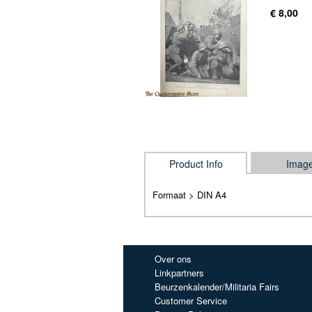
€ 8,00
Product Info
Imag
Formaat > DIN A4
Over ons
Linkpartners
Beurzenkalender/Militaria Fairs
Customer Service