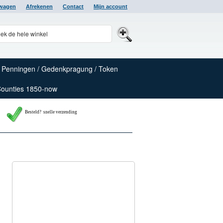
lwagen
Afrekenen
Contact
Mijn account
Penningen / Gedenkpragung / Token
Counties 1850-now
Besteld? snelle verzending