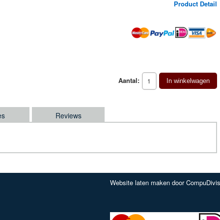
Product Detail
Aantal:
In winkelwagen
es
Reviews
Website laten maken door CompuDivis