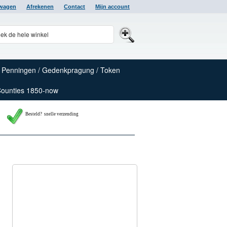
lwagen
Afrekenen
Contact
Mijn account
Penningen / Gedenkpragung / Token
Counties 1850-now
Besteld? snelle verzending