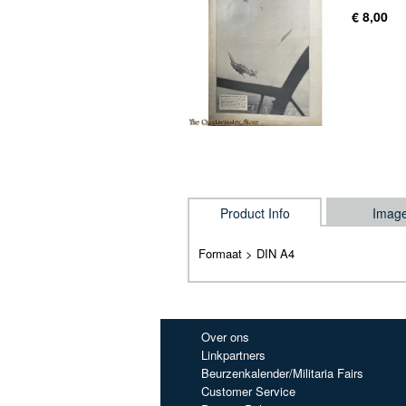
€ 8,00
Product Info
Imag
Formaat > DIN A4
Over ons
Linkpartners
Beurzenkalender/Militaria Fairs
Customer Service