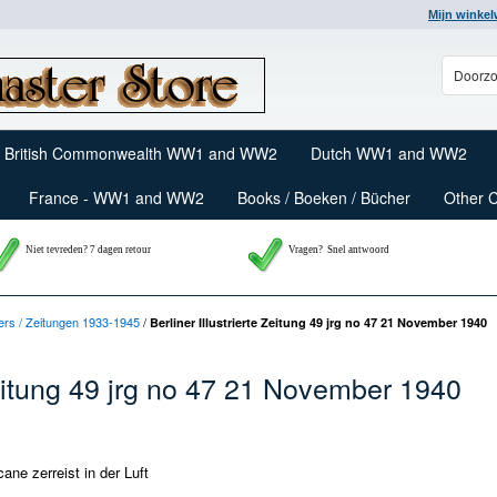
Mijn winke
British Commonwealth WW1 and WW2
Dutch WW1 and WW2
France - WW1 and WW2
Books / Boeken / Bücher
Other 
Niet tevreden? 7 dagen retour
Vragen?
Snel antwoord
rs / Zeitungen 1933-1945
/
Berliner Illustrierte Zeitung 49 jrg no 47 21 November 1940
 Zeitung 49 jrg no 47 21 November 1940
cane zerreist in der Luft