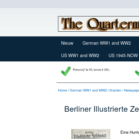
Nieuw
German WW1 and WW2
US WW1 and WW2
US 1945-NOW
P
ortovrij? In NL boven € 200,-
Home
/
German WW1 and WW2
/
Kranten / Newspape
Berliner Illustrierte
Eine Hurri