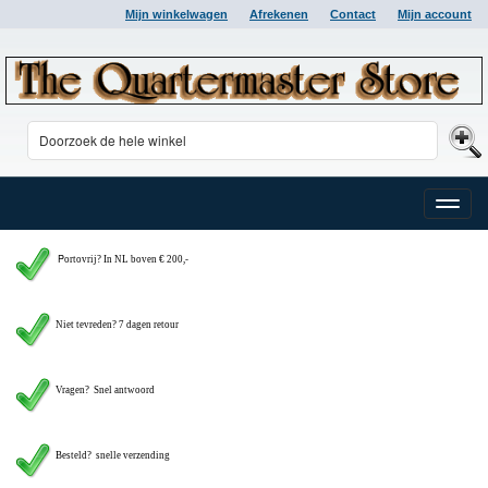
Mijn winkelwagen
Afrekenen
Contact
Mijn account
Toggle
naviga
P
ortovrij? In NL boven € 200,-
Niet tevreden? 7 dagen retour
Vragen?
Snel antwoord
Besteld? snelle verzending