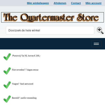
Mijn winkelwagen
Afrekenen
Contact
Mijn account
Toggle
naviga
P
ortovrij? In NL boven € 200,-
Niet tevreden? 7 dagen retour
Vragen?
Snel antwoord
Besteld? snelle verzending