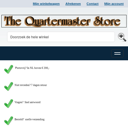
Mijn winkelwagen
Afrekenen
Contact
Mijn account
Toggle
naviga
P
ortovrij? In NL boven € 200,-
Niet tevreden? 7 dagen retour
Vragen?
Snel antwoord
Besteld? snelle verzending