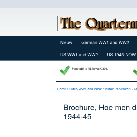
Nieuw
German WW1 and WW2
US WW1 and WW2
US 1945-NOW
P
ortovrij? In NL boven € 200,-
Home
/
Dutch WW1 and WW2
/
Militair Papierwerk /
Brochure, Hoe men d
1944-45