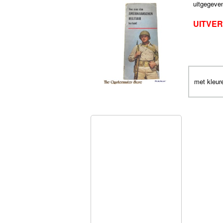
uitgegeve
UITVER
met kleur