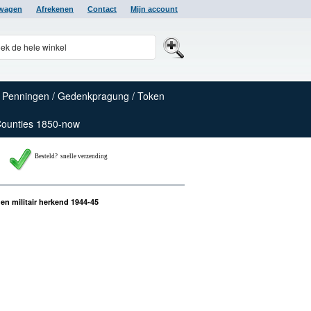
lwagen
Afrekenen
Contact
Mijn account
Penningen / Gedenkpragung / Token
Counties 1850-now
Besteld? snelle verzending
n militair herkend 1944-45