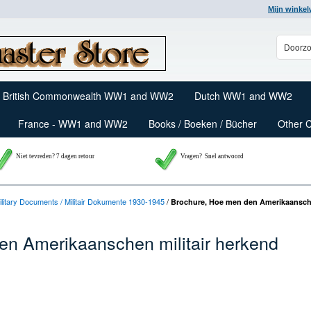
Mijn winke
British Commonwealth WW1 and WW2
Dutch WW1 and WW2
France - WW1 and WW2
Books / Boeken / Bücher
Other 
Niet tevreden? 7 dagen retour
Vragen?
Snel antwoord
 Military Documents / Militair Dokumente 1930-1945
/
Brochure, Hoe men den Amerikaansche
en Amerikaanschen militair herkend