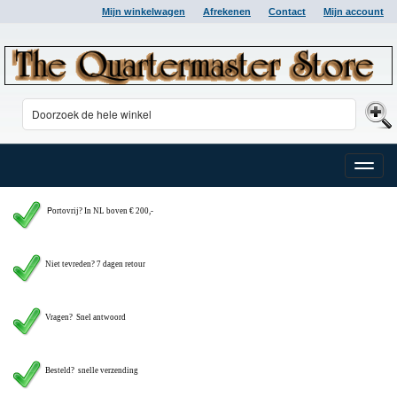
Mijn winkelwagen
Afrekenen
Contact
Mijn account
Toggle
naviga
P
ortovrij? In NL boven € 200,-
Niet tevreden? 7 dagen retour
Vragen?
Snel antwoord
Besteld? snelle verzending