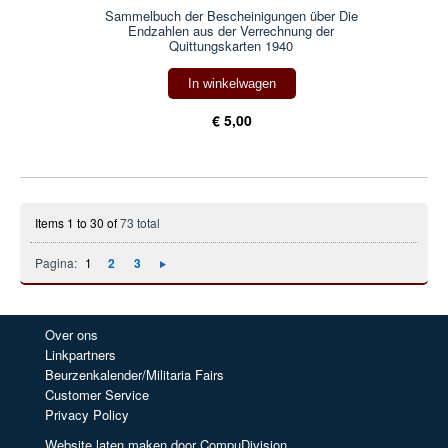
Sammelbuch der Bescheinigungen über Die
Endzahlen aus der Verrechnung der
Quittungskarten 1940
In winkelwagen
€ 5,00
Items 1 to 30 of
73 total
Pagina:
1
2
3
Over ons
Linkpartners
Beurzenkalender/Militaria Fairs
Customer Service
Privacy Policy
Website laten maken door CompuDivision