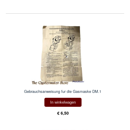
Gebrauchsanweisung fur die Gasmaske DM.1
In winkelwagen
€ 6,50