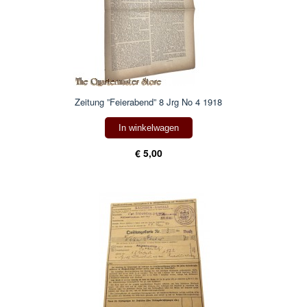
Zeitung ”Feierabend” 8 Jrg No 4 1918
In winkelwagen
€ 5,00